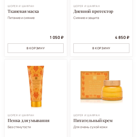
ШОРЕЯ И ШАФРАН
ШОРЕЯ И ШАФРАН
Тканевая маска
Дневной протектор
Питание и сияние
Сияние и защита
1 050 ₽
4 850 ₽
В КОРЗИНУ
В КОРЗИНУ
ШОРЕЯ И ШАФРАН
ШОРЕЯ И ШАФРАН
Пенка для умывания
Питательный крем
Без стянутости
Для очень сухой кожи