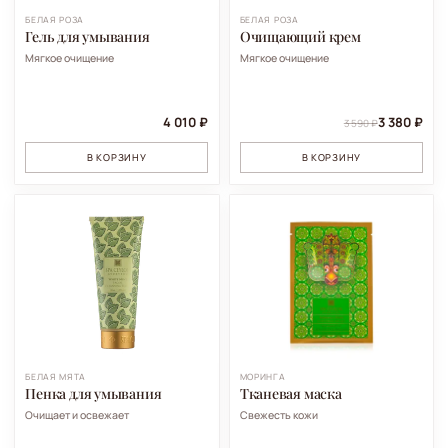
БЕЛАЯ РОЗА
БЕЛАЯ РОЗА
Гель для умывания
Очищающий крем
Мягкое очищение
Мягкое очищение
4 010 ₽
3 380 ₽
3 590 ₽
В КОРЗИНУ
В КОРЗИНУ
БЕЛАЯ МЯТА
МОРИНГА
Пенка для умывания
Тканевая маска
Очищает и освежает
Свежесть кожи