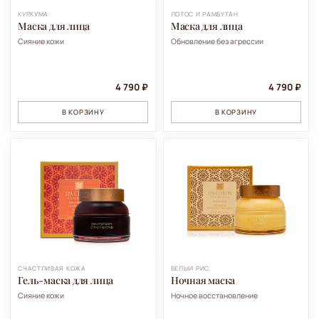
КУРКУМА
ЛОТОС И РАМБУТАН
Маска для лица
Маска для лица
Сияние кожи
Обновление без агрессии
4 790 ₽
4 790 ₽
В КОРЗИНУ
В КОРЗИНУ
СЧАСТЛИВАЯ КОЖА
БЕЛЫЙ РИС
Гель-маска для лица
Ночная маска
Сияние кожи
Ночное восстановление