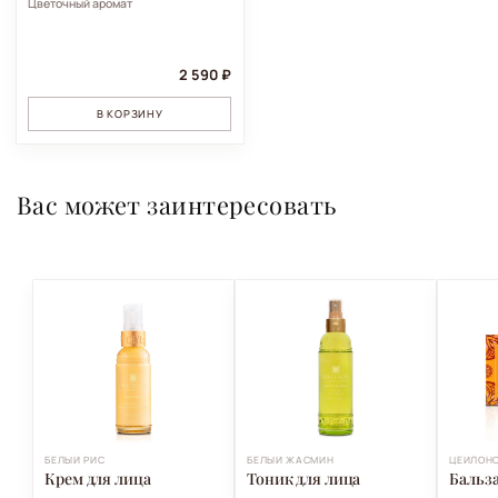
Цветочный аромат
2 590 ₽
В КОРЗИНУ
Вас может заинтересовать
БЕЛЫЙ РИС
БЕЛЫЙ ЖАСМИН
ЦЕЙЛОНС
Крем для лица
Тоник для лица
Бальза