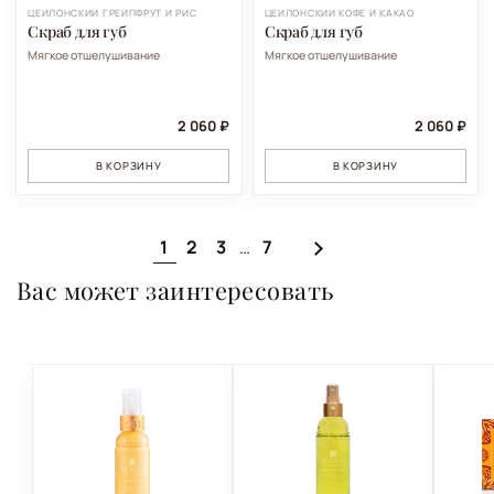
ЦЕЙЛОНСКИЙ ГРЕЙПФРУТ И РИС
ЦЕЙЛОНСКИЙ КОФЕ И КАКАО
Скраб для губ
Скраб для губ
Мягкое отшелушивание
Мягкое отшелушивание
2 060 ₽
2 060 ₽
В КОРЗИНУ
В КОРЗИНУ
1
2
3
7
…
Вас может заинтересовать