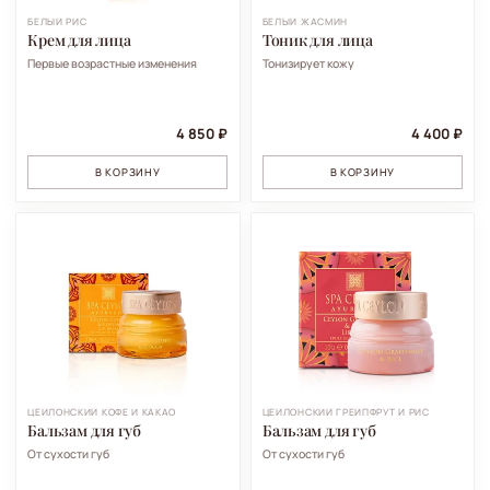
БЕЛЫЙ РИС
БЕЛЫЙ ЖАСМИН
Крем для лица
Тоник для лица
Первые возрастные изменения
Тонизирует кожу
4 850 ₽
4 400 ₽
В КОРЗИНУ
В КОРЗИНУ
ЦЕЙЛОНСКИЙ КОФЕ И КАКАО
ЦЕЙЛОНСКИЙ ГРЕЙПФРУТ И РИС
Бальзам для губ
Бальзам для губ
От сухости губ
От сухости губ