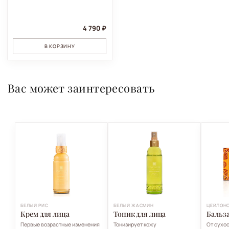
4 790 ₽
В КОРЗИНУ
Вас может заинтересовать
БЕЛЫЙ РИС
БЕЛЫЙ ЖАСМИН
ЦЕЙЛОНС
Крем для лица
Тоник для лица
Бальза
Первые возрастные изменения
Тонизирует кожу
От сухос