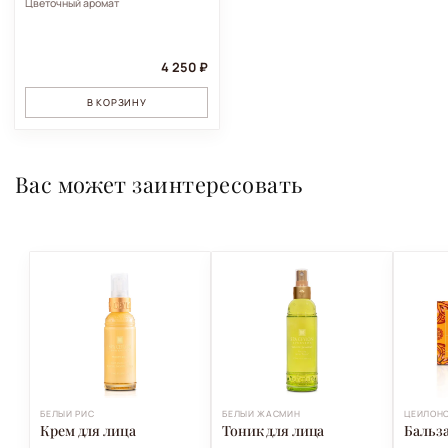
Цветочный аромат
4 250 ₽
В КОРЗИНУ
Вас может заинтересовать
БЕЛЫЙ РИС
БЕЛЫЙ ЖАСМИН
ЦЕЙЛОНС
Крем для лица
Тоник для лица
Бальза