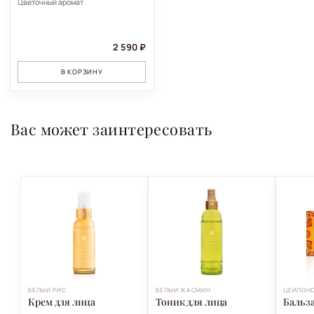
Цветочный аромат
2 590 ₽
В КОРЗИНУ
Вас может заинтересовать
БЕЛЫЙ РИС
БЕЛЫЙ ЖАСМИН
ЦЕЙЛОНС
Крем для лица
Тоник для лица
Бальза