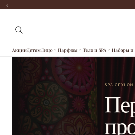
‹
Акции
Детям
Лицо
Парфюм
Тело и SPA
Наборы и 
SPA CEYLON
Пе
пр