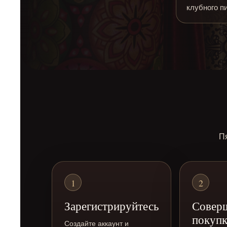
клубного п
Пя
1
2
Зарегистрируйтесь
Совер
покуп
Создайте аккаунт и