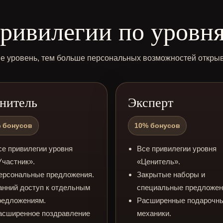
ривилегии по уровн
 уровень, тем больше персональных возможностей открыв
нитель
Эксперт
 бонусов
10% бонусов
се привилегии уровня
Все привилегии уровня
Участник».
«Ценитель».
ерсональные предложения.
Закрытые наборы и
анний доступ к отдельным
специальные предложен
редложениям.
Расширенные подарочн
асширенное поздравление
механики.