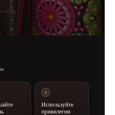
ки.
5
айте
Используйте
нь
привилегии