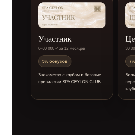
Участник
Це
0–30 000 ₽ за 12 месяцев
30 0
5% бонусов
7%
Знакомство с клубом и базовые
Боль
привилегии SPA CEYLON CLUB.
перс
клуб