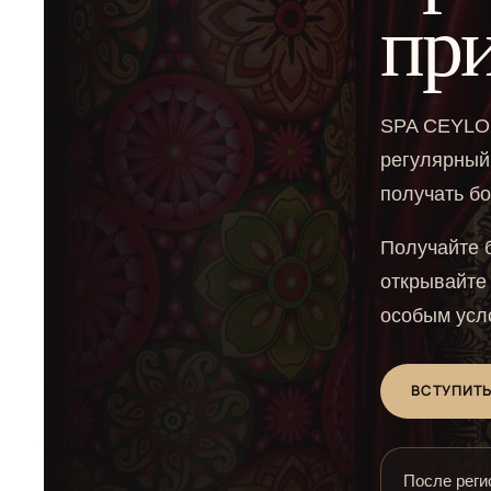
пр
SPA CEYLON
регулярный
получать бо
Получайте б
открывайте
особым усл
ВСТУПИТЬ
После реги