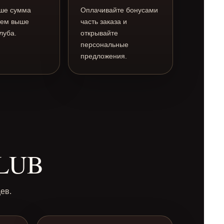
ше сумма
Оплачивайте бонусами
 тем выше
часть заказа и
луба.
открывайте
персональные
предложения.
CLUB
ев.