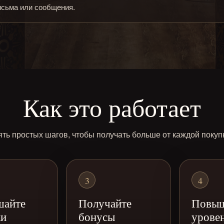
исьма или сообщения.
Как это работает
ть простых шагов, чтобы получать больше от каждой покуп
3
4
шайте
Получайте
Повыш
ки
бонусы
урове