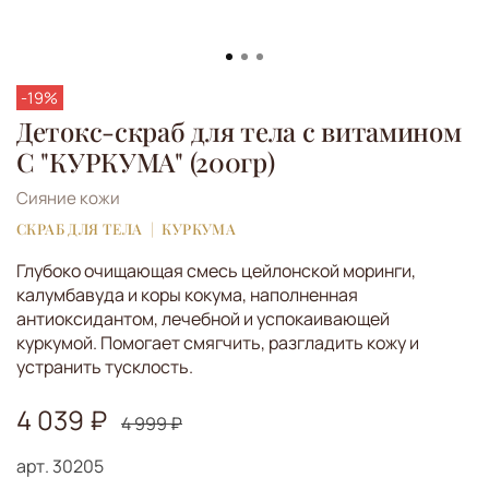
-19%
Детокс-скраб для тела с витамином
С "КУРКУМА" (200гр)
Сияние кожи
СКРАБ ДЛЯ ТЕЛА
КУРКУМА
Глубоко очищающая смесь цейлонской моринги,
калумбавуда и коры кокума, наполненная
антиоксидантом, лечебной и успокаивающей
куркумой. Помогает смягчить, разгладить кожу и
устранить тусклость.
4 039 ₽
4 999 ₽
арт.
30205