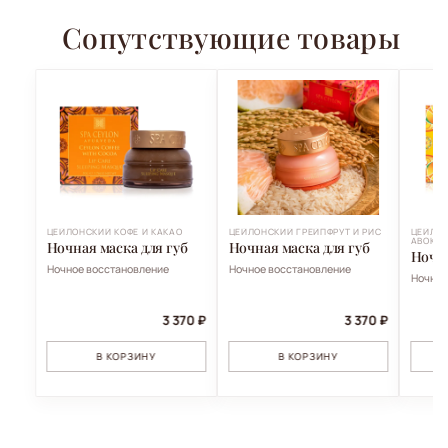
Сопутствующие товары
ЦЕЙЛОНСКИЙ КОФЕ И КАКАО
ЦЕЙЛОНСКИЙ ГРЕЙПФРУТ И РИС
ЦЕЙЛОН
АВОКА
Ночная маска для губ
Ночная маска для губ
Ночна
Ночное восстановление
Ночное восстановление
Ночное
3 370 ₽
3 370 ₽
В КОРЗИНУ
В КОРЗИНУ