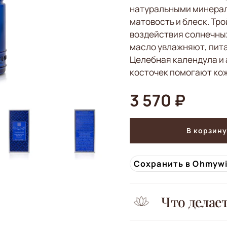
натуральными минерал
матовость и блеск. Тр
воздействия солнечных
масло увлажняют, пит
Целебная календула и
косточек помогают кож
3 570 ₽
В корзину
Сохранить в Ohmyw
Что делае