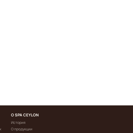
О SPA CEYLON
История
х
О продукции