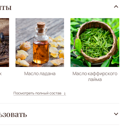
нты
х
Масло ладана
Масло каффирского
лайма
Посмотреть полный состав
ьзовать