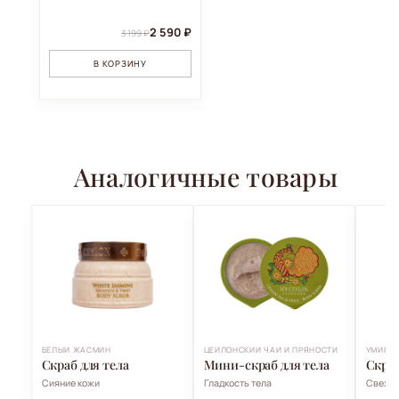
2 590 ₽
3 199 ₽
В КОРЗИНУ
Аналогичные товары
БЕЛЫЙ ЖАСМИН
ЦЕЙЛОНСКИЙ ЧАЙ И ПРЯНОСТИ
УМИРОТ
Скраб для тела
Мини-скраб для тела
Скраб
Сияние кожи
Гладкость тела
Свежий