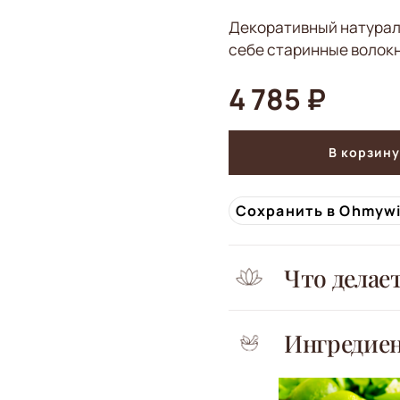
Декоративный натурал
себе старинные волок
4 785 ₽
В корзину
Сохранить в Ohmyw
Что делае
Ингредие