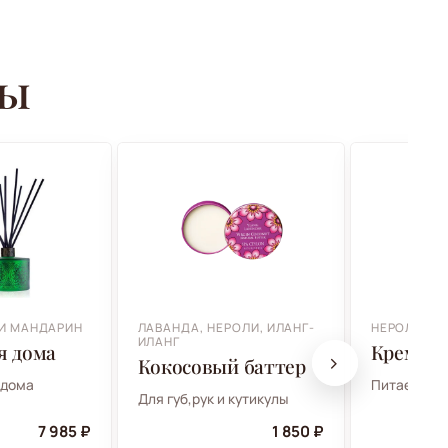
ры
И МАНДАРИН
ЛАВАНДА, НЕРОЛИ, ИЛАНГ-
НЕРОЛИ И 
ИЛАНГ
я дома
Крем дл
Кокосовый баттер
 дома
Питает
Для губ,рук и кутикулы
7 985 ₽
1 850 ₽