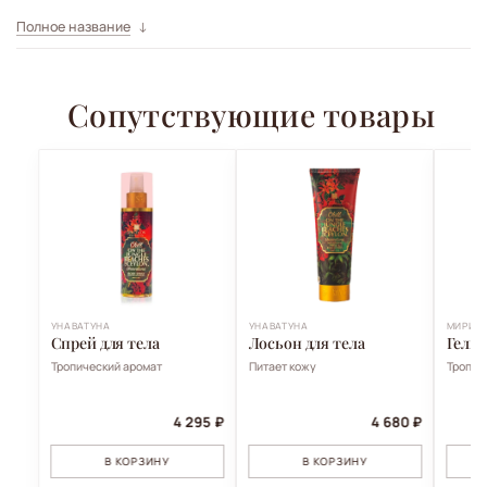
Полное название
Сопутствующие товары
УНАВАТУНА
УНАВАТУНА
МИРИС
Спрей для тела
Лосьон для тела
Гель 
Тропический аромат
Питает кожу
Тропич
4 295 ₽
4 680 ₽
В КОРЗИНУ
В КОРЗИНУ