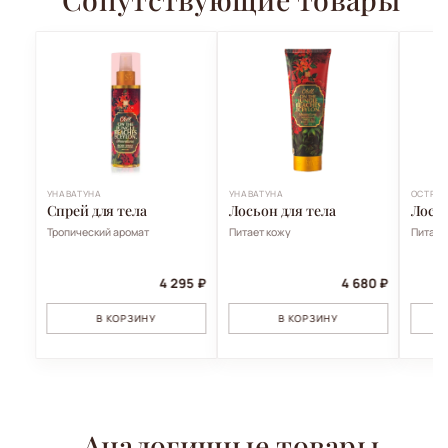
УНАВАТУНА
УНАВАТУНА
ОСТРОВ
Спрей для тела
Лосьон для тела
Лосьо
Тропический аромат
Питает кожу
Питает
4 295 ₽
4 680 ₽
В КОРЗИНУ
В КОРЗИНУ
Аналогичные товары