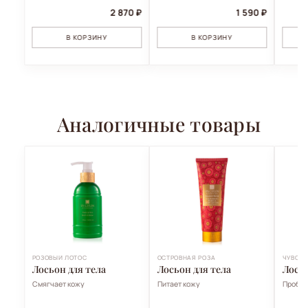
2 870 ₽
1 590 ₽
В КОРЗИНУ
В КОРЗИНУ
Аналогичные товары
РОЗОВЫЙ ЛОТОС
ОСТРОВНАЯ РОЗА
ЧУВСТ
Лосьон для тела
Лосьон для тела
Лосьо
Смягчает кожу
Питает кожу
Пробуж