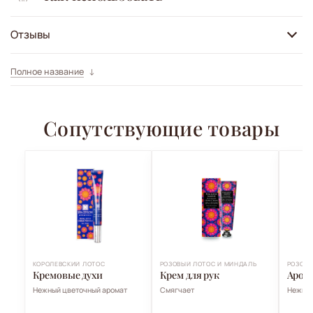
Отзывы
Полное название
Сопутствующие товары
КОРОЛЕВСКИЙ ЛОТОС
РОЗОВЫЙ ЛОТОС И МИНДАЛЬ
РОЗОВЫ
Кремовые духи
Крем для рук
Аром
Нежный цветочный аромат
Смягчает
Нежный