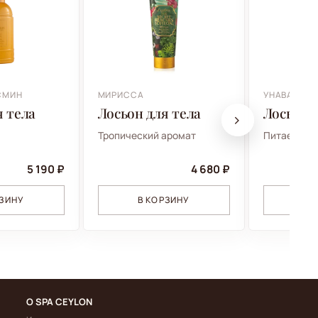
СМИН
МИРИССА
УНАВАТУНА
я тела
Лосьон для тела
Лосьон 
Тропический аромат
Питает кож
5 190 ₽
4 680 ₽
РЗИНУ
В КОРЗИНУ
В 
О SPA CEYLON