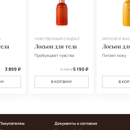
А
ЧУВСТВЕННЫЙ САНДАЛ
НЕРОЛИ И ЖА
тела
Лосьон для тела
Лосьон дл
Пробуждает чувства
Питает кожу
3 899 ₽
5 190 ₽
5 199 ₽
НУ
В КОРЗИНУ
В КО
Покупателям
Документы и согласия