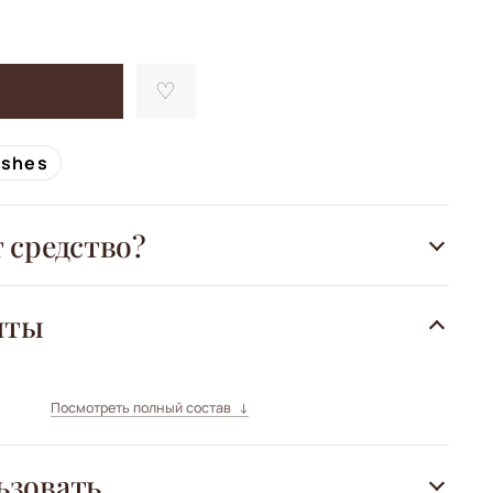
ishes
т средство?
нты
Посмотреть полный состав
ьзовать