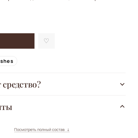
ishes
т средство?
нты
Посмотреть полный состав