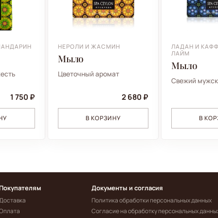
МАНДАРИН
НЕРОЛИ И ЖАСМИН
ЛАДАН И КАФ
ЛАЙМ
Мыло
Мыло
жесть
Цветочный аромат
Свежий мужск
1 750 ₽
2 680 ₽
НУ
В КОРЗИНУ
В КО
Покупателям
Документы и согласия
Доставка
Политика обработки персональных данных
Оплата
Согласие на обработку персональных данны