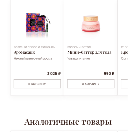
РОЗОВЫЙ ЛОТОС И МИНДАЛЬ
РОЗОВЫЙ ЛОТОС
РОЗОВЫ
Аромасаше
Мини-баттер для тела
Крем 
Нежный цветочный аромат
Ультрапитание
Смягча
3 025 ₽
990 ₽
В КОРЗИНУ
В КОРЗИНУ
Аналогичные товары