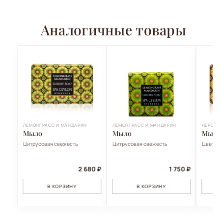
Аналогичные товары
ЛЕМОНГРАСС И МАНДАРИН
ЛЕМОНГРАСС И МАНДАРИН
НЕРОЛИ
Мыло
Мыло
Мыл
Цитрусовая свежесть
Цитрусовая свежесть
Цветоч
2 680 ₽
1 750 ₽
В КОРЗИНУ
В КОРЗИНУ