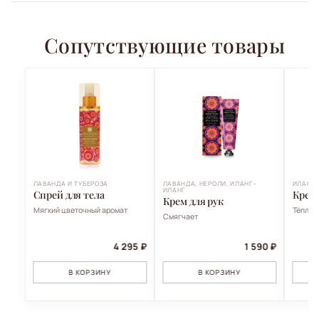
Сопутствующие товары
ЛАВАНДА И ТУБЕРОЗА
ЛАВАНДА, НЕРОЛИ, ИЛАНГ-
ИЛАНГ 
ИЛАНГ
Спрей для тела
Крем
Крем для рук
Мягкий цветочный аромат
Тёплый
Смягчает
4 295 ₽
1 590 ₽
В КОРЗИНУ
В КОРЗИНУ