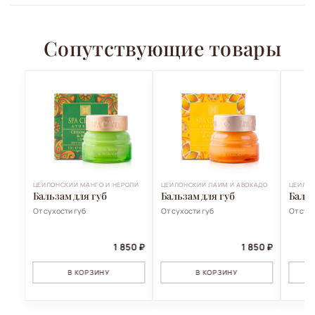
Сопутствующие товары
ЦЕЙЛОНСКИЙ МАНГО И НЕРОЛИ
ЦЕЙЛОНСКИЙ ЛАЙМ И АВОКАДО
ЦЕЙЛОН
Бальзам для губ
Бальзам для губ
Бальз
От сухости губ
От сухости губ
От сух
1 850 ₽
1 850 ₽
В КОРЗИНУ
В КОРЗИНУ