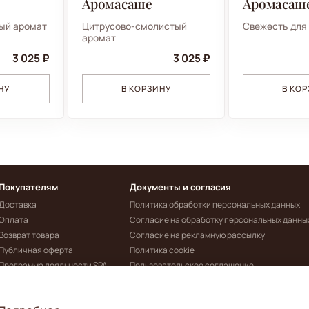
Аромасаше
Аромасаш
ый аромат
Цитрусово-смолистый
Свежесть для
аромат
3 025 ₽
3 025 ₽
НУ
В КОРЗИНУ
В КО
Покупателям
Документы и согласия
Доставка
Политика обработки персональных данных
Оплата
Согласие на обработку персональных данны
Возврат товара
Согласие на рекламную рассылку
Публичная оферта
Политика cookie
Программа лояльности SPA
Пользовательское соглашение
CEYLON
Реквизиты