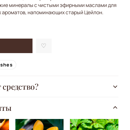
кие минералы с чистыми эфирными маслами для
х ароматов, напоминающих старый Цейлон.
ishes
т средство?
нты