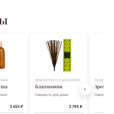
ры
СМИН
ЛЕМОНГРАСС И МАНДАРИН
ЛЕМОНГРАС
душа
Благовония
Аромас
омат
Свежесть для дома
Свежесть д
3 455 ₽
2 795 ₽