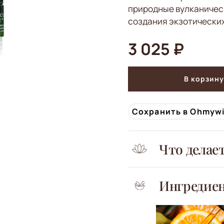
природные вулканичес
создания экзотически
3 025 ₽
В корзину
Сохранить в Ohmyw
Что делае
Ингредие