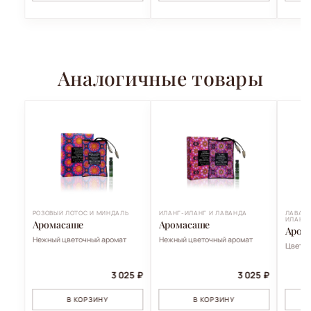
Аналогичные товары
РОЗОВЫЙ ЛОТОС И МИНДАЛЬ
ИЛАНГ-ИЛАНГ И ЛАВАНДА
ЛАВАНД
ИЛАНГ
Аромасаше
Аромасаше
Аром
Нежный цветочный аромат
Нежный цветочный аромат
Цветоч
3 025 ₽
3 025 ₽
В КОРЗИНУ
В КОРЗИНУ