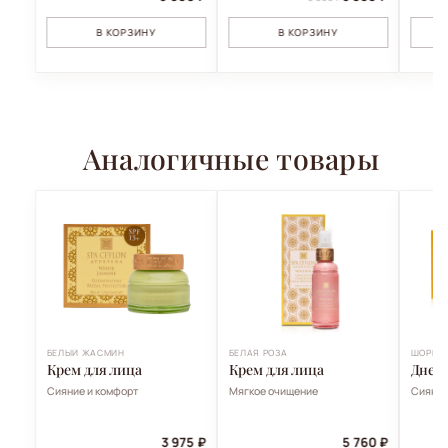
В КОРЗИНУ
В КОРЗИНУ
Аналогичные товары
БЕЛЫЙ ЖАСМИН
БЕЛАЯ РОЗА
ШОРЕЯ 
Крем для лица
Крем для лица
Днев
Сияние и комфорт
Мягкое очищение
Сияние
3 975 ₽
5 760 ₽