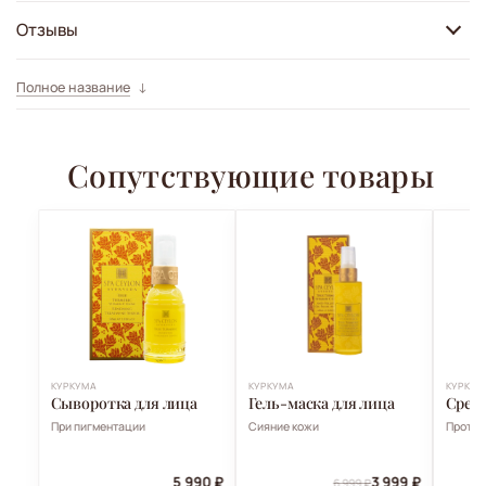
Отзывы
Полное название
Сопутствующие товары
КУРКУМА
КУРКУМА
КУРКУМ
Сыворотка для лица
Гель-маска для лица
Средс
При пигментации
Сияние кожи
Против
5 990 ₽
3 999 ₽
6 999 ₽