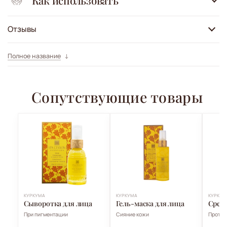
Как использовать
Отзывы
Полное название
Сопутствующие товары
КУРКУМА
КУРКУМА
КУРКУМ
Сыворотка для лица
Гель-маска для лица
Средс
При пигментации
Сияние кожи
Против