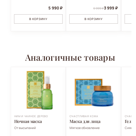
5 990 ₽
3 999 ₽
6 999 ₽
В КОРЗИНУ
В КОРЗИНУ
Аналогичные товары
НИМ И ЧАЙНОЕ ДЕРЕВО
СЧАСТЛИВАЯ КОЖА
СЧАСТ
Ночная маска
Маска для лица
Гель-
От высыпаний
Мягкое обновление
Сияние