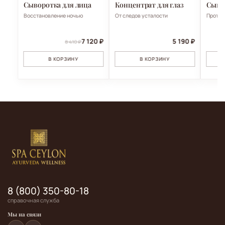
Сыворотка для лица
Концентрат для глаз
Сыво
Восстановление ночью
От следов усталости
Против
7 120 ₽
5 190 ₽
8 410 ₽
В КОРЗИНУ
В КОРЗИНУ
8 (800) 350-80-18
справочная служба
Мы на связи