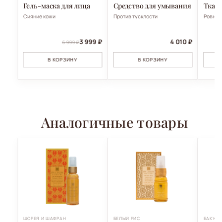
Гель-маска для лица
Средство для умывания
Ткане
Сияние кожи
Против тусклости
Ровный
3 999 ₽
4 010 ₽
6 999 ₽
В КОРЗИНУ
В КОРЗИНУ
Аналогичные товары
ШОРЕЯ И ШАФРАН
БЕЛЫЙ РИС
БАКУЧ