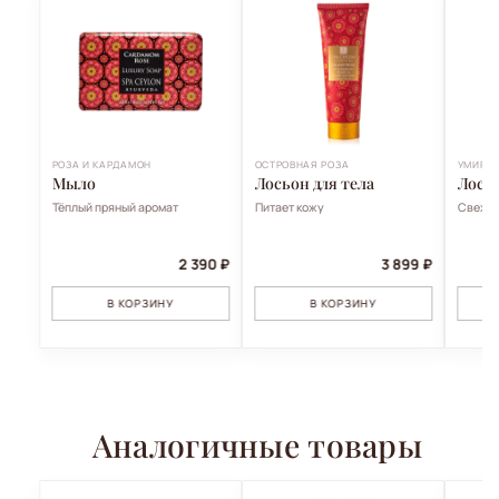
РОЗА И КАРДАМОН
ОСТРОВНАЯ РОЗА
УМИРОТ
Мыло
Лосьон для тела
Лосьо
Тёплый пряный аромат
Питает кожу
Свежий
2 390 ₽
3 899 ₽
В КОРЗИНУ
В КОРЗИНУ
Аналогичные товары