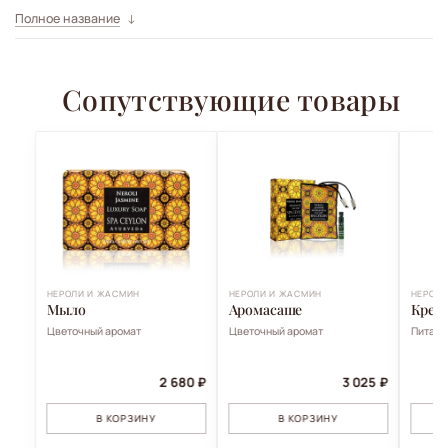
Полное название
Сопутствующие товары
НЕРОЛИ И ЖАСМИН
НЕРОЛИ И ЖАСМИН
НЕРОЛИ
Мыло
Аромасаше
Крем 
Цветочный аромат
Цветочный аромат
Питает
2 680 ₽
3 025 ₽
В КОРЗИНУ
В КОРЗИНУ