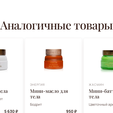
Аналогичные товары
ЭНЕРГИЯ
ЖАСМИН
тела
Мини-масло для
Мини-батт
тела
тела
ет
Бодрит
Цветочный ар
5 630 ₽
950 ₽