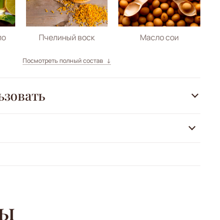
ло
Пчелиный воск
Масло сои
Посмотреть полный состав
ьзовать
ры