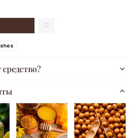
ishes
т средство?
нты