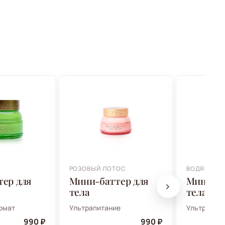
РОЗОВЫЙ ЛОТОС
ВОДЯНАЯ Л
ер для
Мини-баттер для
Мини-ба
тела
тела
омат
Ультрапитание
Ультрапит
990 ₽
990 ₽