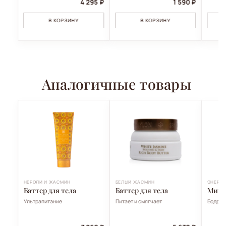
4 295 ₽
1 590 ₽
В КОРЗИНУ
В КОРЗИНУ
Аналогичные товары
НЕРОЛИ И ЖАСМИН
БЕЛЫЙ ЖАСМИН
ЭНЕРГ
Баттер для тела
Баттер для тела
Мини
Ультрапитание
Питает и смягчает
Бодрит