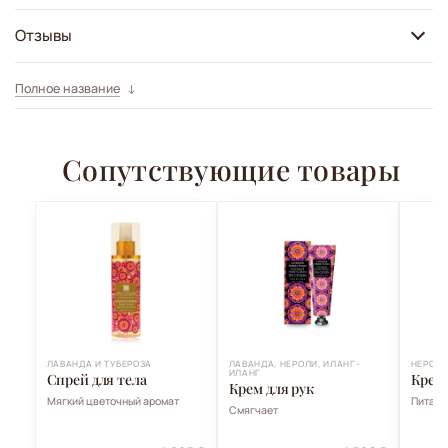
Отзывы
Полное название
Сопутствующие товары
ЛАВАНДА И ТУБЕРОЗА
ЛАВАНДА, НЕРОЛИ, ИЛАНГ-
НЕРОЛИ
ИЛАНГ
Спрей для тела
Крем 
Крем для рук
Мягкий цветочный аромат
Питает
Смягчает