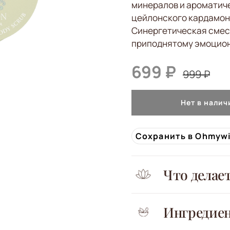
минералов и ароматич
цейлонского кардамон
Синергетическая смес
приподнятому эмоцио
699 ₽
999 ₽
Нет в налич
Сохранить в Ohmyw
Что делае
Ингредие