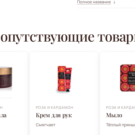
Полное название
опутствующие това
ОН
РОЗА И КАРДАМОН
РОЗА И КАРД
ела
Крем для рук
Мыло
Смягчает
Тёплый пряны