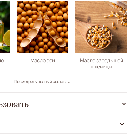
ло
Масло сои
Масло зародышей
пшеницы
Посмотреть полный состав
ьзовать