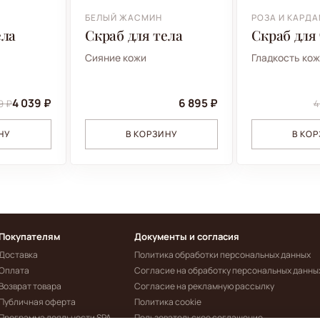
БЕЛЫЙ ЖАСМИН
РОЗА И КАРД
ела
Скраб для тела
Скраб для
Сияние кожи
Гладкость ко
4 039 ₽
6 895 ₽
9 ₽
4
НУ
В КОРЗИНУ
В КО
Покупателям
Документы и согласия
Доставка
Политика обработки персональных данных
Оплата
Согласие на обработку персональных данны
Возврат товара
Согласие на рекламную рассылку
Публичная оферта
Политика cookie
Программа лояльности SPA
Пользовательское соглашение