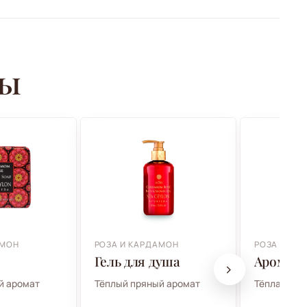
ры
АМОН
РОЗА И КАРДАМОН
РОЗА И КА
Гель для душа
Аромас
й аромат
Тёплый пряный аромат
Тёплая ат