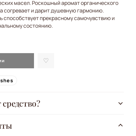
еских масел. Роскошный аромат органического
а согревает и дарит душевную гармонию.
ь способствует прекрасному самочувствию и
нальному состоянию.
ии
ishes
т средство?
нты